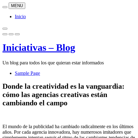
Skip
MENU
to
content
Inicio
Iniciativas – Blog
Un blog para todos los que quieran estar informados
Sample Page
Donde la creatividad es la vanguardia:
cómo las agencias creativas están
cambiando el campo
El mundo de la publicidad ha cambiado radicalmente en los últimos
años. Por cada agencia innovadora, hay numerosos imitadores que
simplemente intentan seguir el ritmo de las cambiantes tendencias de