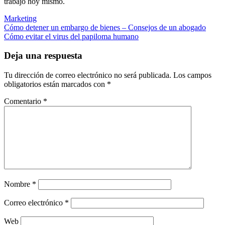
trabajo hoy mismo.
Marketing
Navegación
Cómo detener un embargo de bienes – Consejos de un abogado
Cómo evitar el virus del papiloma humano
de
entradas
Deja una respuesta
Tu dirección de correo electrónico no será publicada.
Los campos
obligatorios están marcados con
*
Comentario
*
Nombre
*
Correo electrónico
*
Web