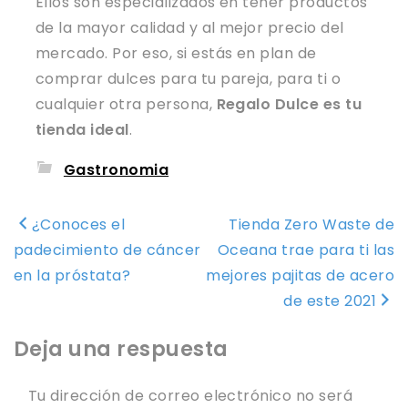
Ellos son especializados en tener productos
de la mayor calidad y al mejor precio del
mercado. Por eso, si estás en plan de
comprar dulces para tu pareja, para ti o
cualquier otra persona,
Regalo Dulce es tu
tienda ideal
.
Gastronomia
Navegación
¿Conoces el
Tienda Zero Waste de
de
padecimiento de cáncer
Oceana trae para ti las
entradas
en la próstata?
mejores pajitas de acero
de este 2021
Deja una respuesta
Tu dirección de correo electrónico no será