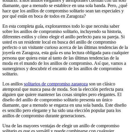
solitario. Estos anillos elegantes y atemporales cuentan con un solo
diamante, que a menudo se establece en una sola banda. Pero, ¿qué
hace que los anillos de compromiso solitario sean tan especiales y
por qué están en boca de todos en Zaragoza?
En esta completa guía, exploraremos todo lo que necesita saber
sobre los anillos de compromiso solitario, incluyendo su historia,
diferentes estilos y cómo elegir el anillo perfecto para su pareja. Si
usted es un residente local en busca del anillo de compromiso
perfecto o un visitante curioso acerca de las últimas tendencias de la
joyería en Zaragoza, esta guía es una lectura obligada para cualquier
persona que quiera estar al tanto de las últimas tendencias de la
moda en el mundo de los anillos de compromiso. Así que, vamos a
sumergirnos y descubrir el encanto de los anillos de compromiso
solitario.
Los anillos
solitarios de compromiso zaragoza
son un clásico
atemporal que nunca pasa de moda. Son la elección perfecta para
alguien que quiere mantener las cosas simples pero elegantes. El
diseño del anillo de compromiso solitario presenta un único
diamante, que a menudo se engarza en una sola banda. Este diseño
es sencillo pero elegante y ha sido una elección popular para los
anillos de compromiso durante generaciones.
Una de las mayores ventajas de elegir un anillo de compromiso
solitario es que es versátil y puede combinarse con cualquier