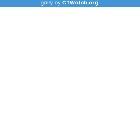
gally by
CTWatch.org
.