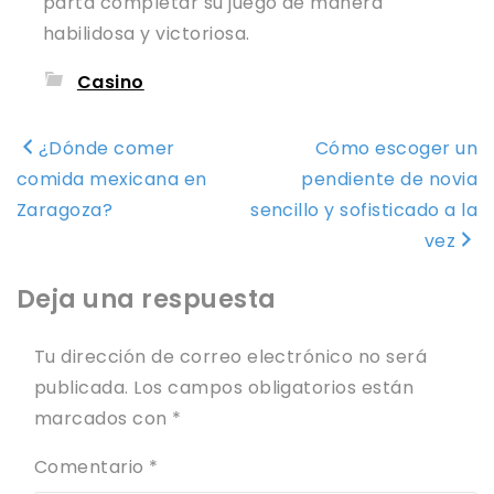
parta completar su juego de manera
habilidosa y victoriosa.
Casino
Navegación
¿Dónde comer
Cómo escoger un
de
comida mexicana en
pendiente de novia
entradas
Zaragoza?
sencillo y sofisticado a la
vez
Deja una respuesta
Tu dirección de correo electrónico no será
publicada.
Los campos obligatorios están
marcados con
*
Comentario
*