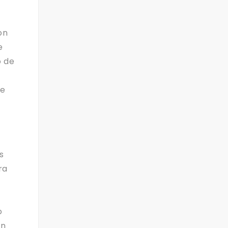
on
e
o de
ve
s
ra
o
un