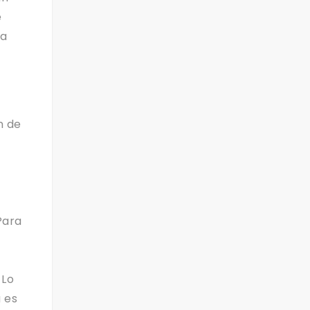
e
ra
n de
n
Para
 Lo
 es