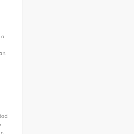
 a
an.
dad.
o
un