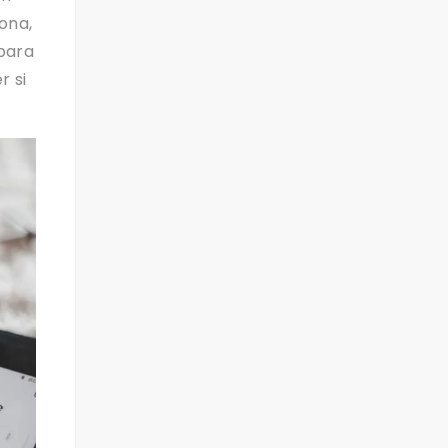
ona,
 para
r si