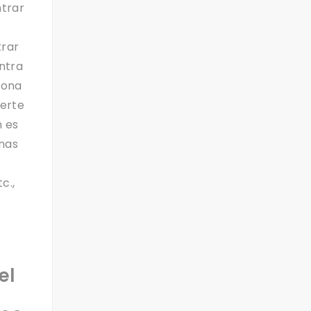
ntrar
trar
ntra
zona
nerte
n es
nas
c.,
el