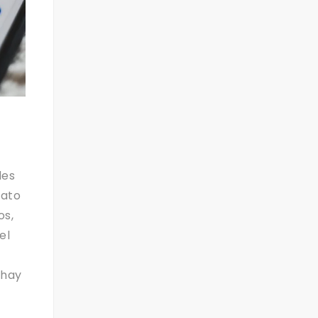
des
rato
os,
el
¿hay