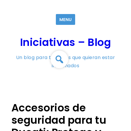
Skip
to
MENU
content
Iniciativas – Blog
Un blog para todos los que quieran estar
informados
Accesorios de
seguridad para tu